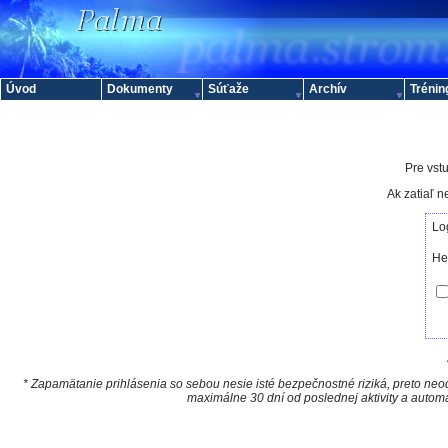
Úvod
Dokumenty
Súťaže
Archív
Trénin
Pre vstu
Ak zatiaľ 
Lo
He
* Zapamätanie prihlásenia so sebou nesie isté bezpečnostné riziká, preto neod
maximálne 30 dní od poslednej aktivity a autom