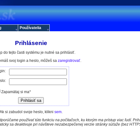
g
Používatelia
Prihlásenie
p do tejto časti systému je nutné sa prihlásiť.
nemáš svoj login a heslo, môžeš sa
zaregistrovať
.
gin:
slo:
Zapamätaj si ma*
Ak si zabudol svoje heslo, klikni
sem
.
porúčame používať túto funkciu na počítačoch, ku ktorým ma prístup viac ľudí. Pri
aticky sa deaktivuje pri návšteve nezabezpečenej verzie stránky súťaže (bez HTTP