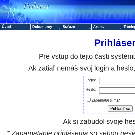
Úvod
Dokumenty
Súťaže
Archív
Trénin
Prihláse
Pre vstup do tejto časti systému
Ak zatiaľ nemáš svoj login a hesl
Login:
Heslo:
Zapamätaj si ma*
Ak si zabudol svoje hes
* Zapamätanie prihlásenia so sebou nesie