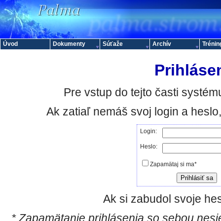
Úvod
Dokumenty
Súťaže
Archív
Trénin
Prihláse
Pre vstup do tejto časti systému
Ak zatiaľ nemáš svoj login a hesl
Login:
Heslo:
Zapamätaj si ma*
Ak si zabudol svoje hes
* Zapamätanie prihlásenia so sebou nesie