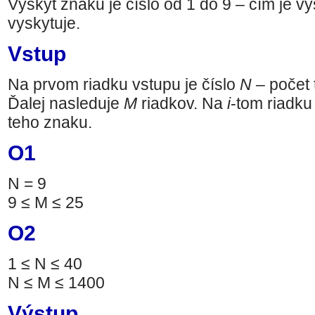
Výskyt znaku je číslo od 1 do 9 – čím je vy
vyskytuje.
Vstup
Na prvom riadku vstupu je číslo
N
– počet t
Ďalej nasleduje
M
riadkov. Na
i
-tom riadku
teho znaku.
O1
N = 9
9 ≤ M ≤ 25
O2
1 ≤ N ≤ 40
N ≤ M ≤ 1400
Výstup