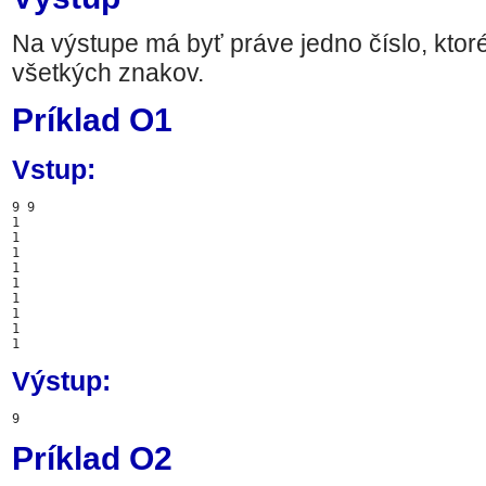
Na výstupe má byť práve jedno číslo, ktor
všetkých znakov.
Príklad O1
Vstup:
9 9

1

1

1

1

1

1

1

1

Výstup:
Príklad O2