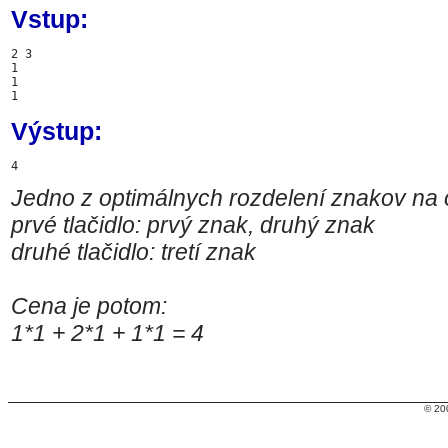
Vstup:
2 3

1

1

Výstup:
Jedno z optimálnych rozdelení znakov na o
prvé tlačidlo: prvý znak, druhý znak
druhé tlačidlo: tretí znak
Cena je potom:
1*1 + 2*1 + 1*1 = 4
© 20