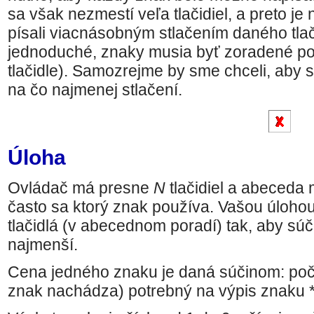
sa však nezmestí veľa tlačidiel, a preto je
písali viacnásobným stlačením daného tlač
jednoduché, znaky musia byť zoradené po
tlačidle). Samozrejme by sme chceli, aby 
na čo najmenej stlačení.
Úloha
Ovládač má presne
N
tlačidiel a abeceda
často sa ktorý znak používa. Vašou úlohou
tlačidlá (v abecednom poradí) tak, aby sú
najmenší.
Cena jedného znaku je daná súčinom: počet
znak nachádza) potrebný na výpis znaku *