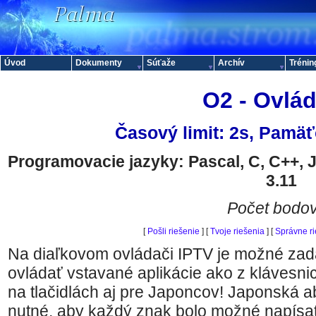
Úvod
Dokumenty
Súťaže
Archív
Trénin
O2 - Ovlád
Časový limit: 2s, Pamäť
Programovacie jazyky: Pascal, C, C++, 
3.11
Počet bodov
[
Pošli riešenie
] [
Tvoje riešenia
] [
Správne r
Na diaľkovom ovládači IPTV je možné zadá
ovládať vstavané aplikácie ako z klávesni
na tlačidlách aj pre Japoncov! Japonská 
nutné, aby každý znak bolo možné napísa